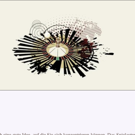
ch eine gute Idee, auf die Sie sich konzentrieren können. Das Spielau