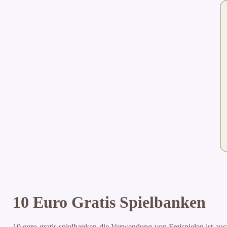
10 Euro Gratis Spielbanken
10 euro gratis spielbanken die Verwendung von Freispielen ist au