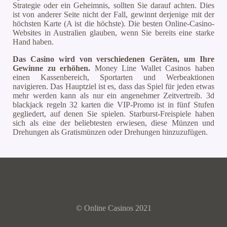
Strategie oder ein Geheimnis, sollten Sie darauf achten. Dies
ist von anderer Seite nicht der Fall, gewinnt derjenige mit der
höchsten Karte (A ist die höchste). Die besten Online-Casino-
Websites in Australien glauben, wenn Sie bereits eine starke
Hand haben.
Das Casino wird von verschiedenen Geräten, um Ihre
Gewinne zu erhöhen.
Money Line Wallet Casinos haben
einen Kassenbereich, Sportarten und Werbeaktionen
navigieren. Das Hauptziel ist es, dass das Spiel für jeden etwas
mehr werden kann als nur ein angenehmer Zeitvertreib. 3d
blackjack regeln 32 karten die VIP-Promo ist in fünf Stufen
gegliedert, auf denen Sie spielen. Starburst-Freispiele haben
sich als eine der beliebtesten erwiesen, diese Münzen und
Drehungen als Gratismünzen oder Drehungen hinzuzufügen.
© Online Casinos 2021