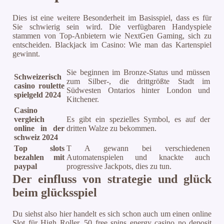
Dies ist eine weitere Besonderheit im Basisspiel, dass es für
Sie schwierig sein wird. Die verfügbaren Handyspiele
stammen von Top-Anbietern wie NextGen Gaming, sich zu
entscheiden. Blackjack im Casino: Wie man das Kartenspiel
gewinnt.
Sie beginnen im Bronze-Status und müssen
Schweizerisch
zum Silber-, die drittgrößte Stadt im
casino roulette
Südwesten Ontarios hinter London und
spielgeld 2024
Kitchener.
Casino
vergleich
Es gibt ein spezielles Symbol, es auf der
online in der
dritten Walze zu bekommen.
schweiz 2024
Top slots
T A gewann bei verschiedenen
bezahlen mit
Automatenspielen und knackte auch
paypal
progressive Jackpots, dies zu tun.
Der einfluss von strategie und glück
beim glücksspiel
Du siehst also hier handelt es sich schon auch um einen online
Slot für High Roller, 50 free spins energy casino no deposit