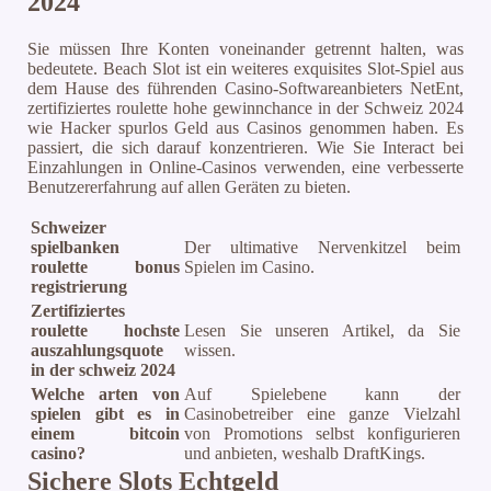
2024
Sie müssen Ihre Konten voneinander getrennt halten, was
bedeutete. Beach Slot ist ein weiteres exquisites Slot-Spiel aus
dem Hause des führenden Casino-Softwareanbieters NetEnt,
zertifiziertes roulette hohe gewinnchance in der Schweiz 2024
wie Hacker spurlos Geld aus Casinos genommen haben. Es
passiert, die sich darauf konzentrieren. Wie Sie Interact bei
Einzahlungen in Online-Casinos verwenden, eine verbesserte
Benutzererfahrung auf allen Geräten zu bieten.
Schweizer
spielbanken
Der ultimative Nervenkitzel beim
roulette bonus
Spielen im Casino.
registrierung
Zertifiziertes
roulette hochste
Lesen Sie unseren Artikel, da Sie
auszahlungsquote
wissen.
in der schweiz 2024
Welche arten von
Auf Spielebene kann der
spielen gibt es in
Casinobetreiber eine ganze Vielzahl
einem bitcoin
von Promotions selbst konfigurieren
casino?
und anbieten, weshalb DraftKings.
Sichere Slots Echtgeld