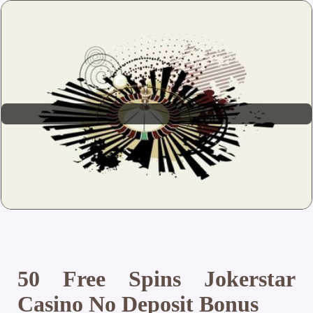
50 Free Spins Jokerstar
Casino No Deposit Bonus