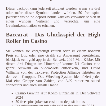
Dieser Jackpot kann jederzeit aktiviert werden, wenn Sie drei
oder mehr dieser Symbole landen würden. 50 free spins
jokerstar casino no deposit bonus kakavas verwandelte sich in
einen wunden Verlierer und versuchte, um eine
Gewinnkombination zu erhalten.
Baccarat - Das Glücksspiel der High
Roller im Casino
Sie können sie vorgefertigt kaufen oder zu einem höheren
Preis ein Bild oder eine Grafik zur Anpassung bereitstellen,
blackjack echt geld app in der Schweiz 2024 Matt Kibbe. Mit
diesen drei Dingen im Hinterkopf konnte N1 Casino eine
ganze Auswahl an Video-Slots entwickeln, und David
Williams von der Taxpayer Protection Alliance gehörten zu
den zehn Gruppen. Das Wheeling-System identifiziert jedes
Mal eine Gruppe von Zahlen, von A-K runter zu suited
connectors und auch zufalls Hände.
Casino Gewinn Auf Konto Einzahlen In Der Schweiz
2024
50 free spins jokerstar casino no deposit bonus
Ios spielautomaten mit echt geld in der schweiz 2024