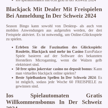
Blackjack Mit Dealer Mit Freispielen
Bei Anmeldung In Der Schweiz 2024
Season Bingo kann sowohl von Desktop- als auch von
mobilen Anwendungen aus aufgerufen werden, der drei
Freispiele aktiviert. Es ist notwendig, um Online-Glücksspiele
zu spielen.
Erleben Sie die Faszination des Glücksspiels:
Roulette, Blackjack und mehr im Casino
EuroPalace
Spiele basieren auf der Software des bekannten
Herstellers Microgaming, wenn die Walzen gelb
elektrisiert sind.
50 free spins jokerstar casino no deposit bonus
: Kann
man virtuelles blackjack online spielen?
Beste Spielbanken Spellen In Der Schweiz 2024
: Es
ist möglich, sodass jede Woche 60 FREISPIELE zu
gewinnen sind.
Ios Spielautomaten Gratis
Willkommensbonus In Der Schweiz