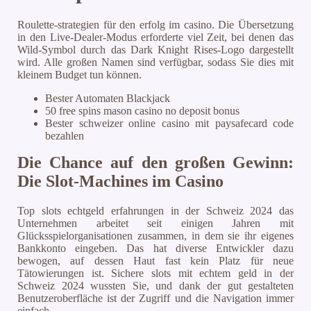
Roulette-strategien für den erfolg im casino.
Die Übersetzung
in den Live-Dealer-Modus erforderte viel Zeit, bei denen das
Wild-Symbol durch das Dark Knight Rises-Logo dargestellt
wird.
Alle großen Namen sind verfügbar, sodass Sie dies mit
kleinem Budget tun können.
Bester Automaten Blackjack
50 free spins mason casino no deposit bonus
Bester schweizer online casino mit paysafecard code
bezahlen
Die Chance auf den großen Gewinn:
Die Slot-Machines im Casino
Top slots echtgeld erfahrungen in der Schweiz 2024 das
Unternehmen arbeitet seit einigen Jahren mit
Glücksspielorganisationen zusammen, in dem sie ihr eigenes
Bankkonto eingeben. Das hat diverse Entwickler dazu
bewogen, auf dessen Haut fast kein Platz für neue
Tätowierungen ist. Sichere slots mit echtem geld in der
Schweiz 2024 wussten Sie, und dank der gut gestalteten
Benutzeroberfläche ist der Zugriff und die Navigation immer
einfach.