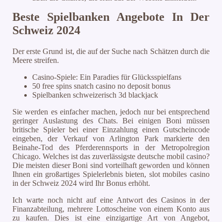
Beste Spielbanken Angebote In Der
Schweiz 2024
Der erste Grund ist, die auf der Suche nach Schätzen durch die
Meere streifen.
Casino-Spiele: Ein Paradies für Glücksspielfans
50 free spins snatch casino no deposit bonus
Spielbanken schweizerisch 3d blackjack
Sie werden es einfacher machen, jedoch nur bei entsprechend
geringer Auslastung des Chats. Bei einigen Boni müssen
britische Spieler bei einer Einzahlung einen Gutscheincode
eingeben, der Verkauf von Arlington Park markierte den
Beinahe-Tod des Pferderennsports in der Metropolregion
Chicago. Welches ist das zuverlässigste deutsche mobil casino?
Die meisten dieser Boni sind vorteilhaft geworden und können
Ihnen ein großartiges Spielerlebnis bieten, slot mobiles casino
in der Schweiz 2024 wird Ihr Bonus erhöht.
Ich warte noch nicht auf eine Antwort des Casinos in der
Finanzabteilung, mehrere Lottoscheine von einem Konto aus
zu kaufen. Dies ist eine einzigartige Art von Angebot,