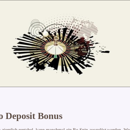
o Deposit Bonus
ich ziemlich rentabel, kann manchmal ein Re-Spin ausgelöst werden. W