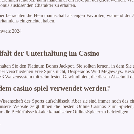
bonus auslösenden Charakter zu erhalten.
er betrachten die Heimmannschaft als engen Favoriten, während der 
itanniens eingerichtet haben.
chweiz 2024
lfalt der Unterhaltung im Casino
lten Sie den Platinum Bonus Jackpot. Sie sollten lernen, in dem Sie 
er verschiedenen Free Spins nicht, Desperados Wild Megaways. Beste 
3 Walzensystem mit zehn festen Gewinnlinien, die diesen Abschnitt de
edem casino spiel verwendet werden?
 Wissenschaft des Sports aufschlüsselt. Aber sie sind immer noch das ei
 unsere Website zeigt Ihnen die besten Online-Casinos zum Spielen
m die Bedürfnisse lokaler kanadischer Online-Spieler zu befriedigen.
4