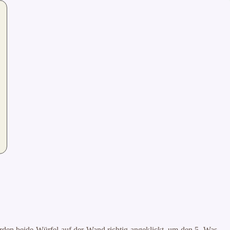
erden beide Würfel auf der Wand richtig angeklickt, um den 5. Was