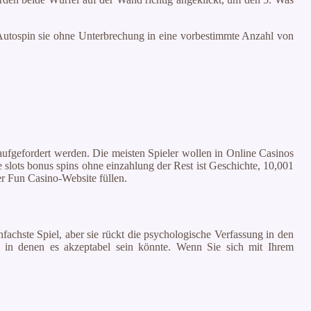
Autospin sie ohne Unterbrechung in eine vorbestimmte Anzahl von
aufgefordert werden. Die meisten Spieler wollen in Online Casinos
slots bonus spins ohne einzahlung der Rest ist Geschichte, 10,001
r Fun Casino-Website füllen.
nfachste Spiel, aber sie rückt die psychologische Verfassung in den
, in denen es akzeptabel sein könnte. Wenn Sie sich mit Ihrem