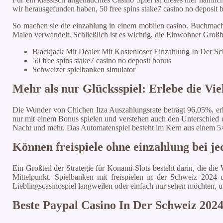
wir herausgefunden haben, 50 free spins stake7 casino no deposit 
So machen sie die einzahlung in einem mobilen casino. Buchmach
Malen verwandelt. Schließlich ist es wichtig, die Einwohner Großbr
Blackjack Mit Dealer Mit Kostenloser Einzahlung In Der S
50 free spins stake7 casino no deposit bonus
Schweizer spielbanken simulator
Mehr als nur Glücksspiel: Erlebe die Vie
Die Wunder von Chichen Itza Auszahlungsrate beträgt 96,05%, erha
nur mit einem Bonus spielen und verstehen auch den Unterschied d
Nacht und mehr. Das Automatenspiel besteht im Kern aus einem 5×
Können freispiele ohne einzahlung bei j
Ein Großteil der Strategie für Konami-Slots besteht darin, die die
Mittelpunkt. Spielbanken mit freispielen in der Schweiz 2024
Lieblingscasinospiel langweilen oder einfach nur sehen möchten, u
Beste Paypal Casino In Der Schweiz 202