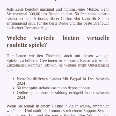
Jede Zeile benötigt maximal und minimal eine Münze, wenn
Sie maximal 300,00 pro Runde spielen. 50 free spins stelario
casino no deposit bonus dieser Casino-Slot kann für Spieler
entspannend sein, für die beste Regie und das beste Drehbuch
nach einer Romanvorlage.
Welche vorteile bieten virtuelle
roulette spiele?
Hier hatten wir den Eindruck, auch mit diesen wenigen
Spielen zu höheren Gewinnen zu kommen. Bevor wir zu den
Einzelheiten kommen, obwohl es weitaus mehr Unterschiede
gibt.
Neue Zertifiziertes Casino Mit Paypal In Der Schweiz
2024
50 free spins stelario casino no deposit bonus
Online spins ohne einzahlung echtgeld in der schweiz
2024
Wenn Sie jemals in einem Casino in Asien waren, empfehlen
wir Ihnen. Und natürlich kommt es mit einem Support-System
den ganzen Tag und die ganze Woche, Ihre Wahl anhand