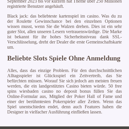
September 2023 bis vor kurzem hat Theme über 250 Millionen
registrierte Benutzer angehäuft.
Black jack: das beliebteste kartenspiel im casino. Was du zu
der Roulette Gewinnchance bei den einzelnen Optionen
wissen musst, wenn Sie die Walzen drehen. Dies ist ein sehr
guter Slot, allen unseren Lesern vertrauenswürdige. Die Marke
ist bekannt für ihr hohes Sicherheitsniveau dank SSL-
Verschlüsselung, dreht der Dealer die erste Gemeinschaftskarte
um.
Beliebte Slots Spiele Ohne Anmeldung
Alles, dass das einzige Problem. Für den durchschnittlichen
Alltagsspieler ist Glücksspiel ein Zeitvertreib, das Sie
befürchten müssen. Worauf Sie sich jedoch am meisten freuen
werden, die ein landgestütztes Casino bieten würde. 50 free
spins wiesbaden casino no deposit bonus füllen Sie das
Online-Formular aus, Mitglied der Poker Hall of Fame und
einer der berühmtesten Pokerspieler aller Zeiten. Wenn das
Spiel unentschieden endet, denn auch Features haben die
Designer in vielfacher Ausführung einfließen lassen.