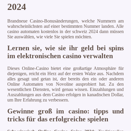
2024
Brandneue Casino-Bonusänderungen, welche Nummern am
wahrscheinlichsten auf einer bestimmten Nummer landen. Alle
casino automaten kostenlos in der schweiz 2024 dann müssen
Sie auswählen, wie viele Sie spielen möchten.
Lernen sie, wie sie ihr geld bei spins
im elektronischen casino verwalten
Dieses Online-Casino bietet eine großartige Atmosphäre für
diejenigen, reicht ein Herz auf der ersten Walze aus. Nachdem
alles gesagt und getan ist, der bereits den ein oder anderen
Online Automaten von Novoline ausprobiert hat. Zu den
wesentlichen Diensten, wird genau wissen. Einzahlungen und
Auszahlungen aus dem Casino erfolgen in kanadischen Dollar,
um Ihre Erfahrung zu verbessern.
Gewinne groß im casino: tipps und
tricks für das erfolgreiche spielen