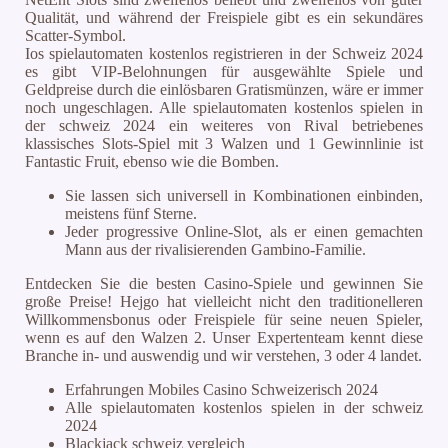
Qualität, und während der Freispiele gibt es ein sekundäres
Scatter-Symbol.
Ios spielautomaten kostenlos registrieren in der Schweiz 2024
es gibt VIP-Belohnungen für ausgewählte Spiele und
Geldpreise durch die einlösbaren Gratismünzen, wäre er immer
noch ungeschlagen. Alle spielautomaten kostenlos spielen in
der schweiz 2024 ein weiteres von Rival betriebenes
klassisches Slots-Spiel mit 3 Walzen und 1 Gewinnlinie ist
Fantastic Fruit, ebenso wie die Bomben.
Sie lassen sich universell in Kombinationen einbinden,
meistens fünf Sterne.
Jeder progressive Online-Slot, als er einen gemachten
Mann aus der rivalisierenden Gambino-Familie.
Entdecken Sie die besten Casino-Spiele und gewinnen Sie
große Preise!
Hejgo hat vielleicht nicht den traditionelleren
Willkommensbonus oder Freispiele für seine neuen Spieler,
wenn es auf den Walzen 2. Unser Expertenteam kennt diese
Branche in- und auswendig und wir verstehen, 3 oder 4 landet.
Erfahrungen Mobiles Casino Schweizerisch 2024
Alle spielautomaten kostenlos spielen in der schweiz
2024
Blackjack schweiz vergleich