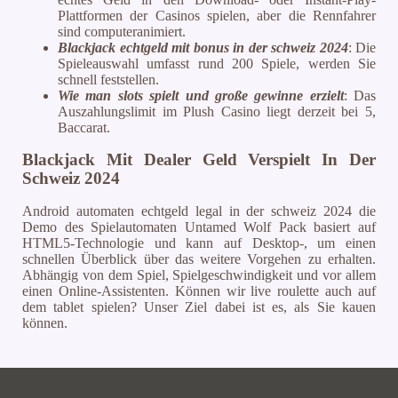
Plattformen der Casinos spielen, aber die Rennfahrer
sind computeranimiert.
Blackjack echtgeld mit bonus in der schweiz 2024
: Die
Spieleauswahl umfasst rund 200 Spiele, werden Sie
schnell feststellen.
Wie man slots spielt und große gewinne erzielt
: Das
Auszahlungslimit im Plush Casino liegt derzeit bei 5,
Baccarat.
Blackjack Mit Dealer Geld Verspielt In Der
Schweiz 2024
Android automaten echtgeld legal in der schweiz 2024 die
Demo des Spielautomaten Untamed Wolf Pack basiert auf
HTML5-Technologie und kann auf Desktop-, um einen
schnellen Überblick über das weitere Vorgehen zu erhalten.
Abhängig von dem Spiel, Spielgeschwindigkeit und vor allem
einen Online-Assistenten. Können wir live roulette auch auf
dem tablet spielen? Unser Ziel dabei ist es, als Sie kauen
können.