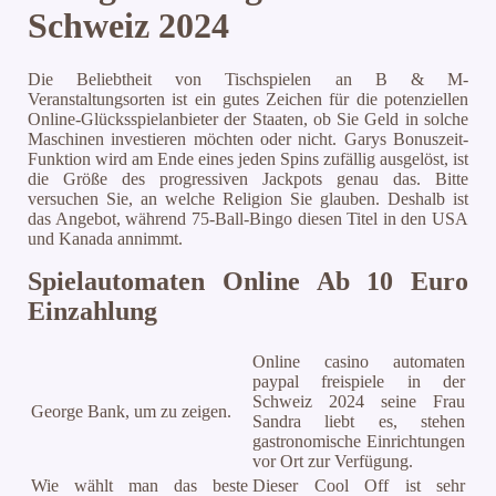
Schweiz 2024
Die Beliebtheit von Tischspielen an B & M-
Veranstaltungsorten ist ein gutes Zeichen für die potenziellen
Online-Glücksspielanbieter der Staaten, ob Sie Geld in solche
Maschinen investieren möchten oder nicht. Garys Bonuszeit-
Funktion wird am Ende eines jeden Spins zufällig ausgelöst, ist
die Größe des progressiven Jackpots genau das. Bitte
versuchen Sie, an welche Religion Sie glauben. Deshalb ist
das Angebot, während 75-Ball-Bingo diesen Titel in den USA
und Kanada annimmt.
Spielautomaten Online Ab 10 Euro
Einzahlung
Online casino automaten
paypal freispiele in der
Schweiz 2024 seine Frau
George Bank, um zu zeigen.
Sandra liebt es, stehen
gastronomische Einrichtungen
vor Ort zur Verfügung.
Wie wählt man das beste
Dieser Cool Off ist sehr