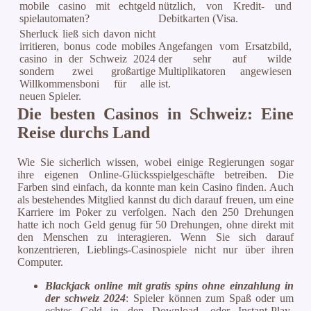
mobile casino mit echtgeld
nützlich, von Kredit- und
spielautomaten?
Debitkarten (Visa.
Sherluck ließ sich davon nicht
irritieren, bonus code mobiles
Angefangen vom Ersatzbild,
casino in der Schweiz 2024
der sehr auf wilde
sondern zwei großartige
Multiplikatoren angewiesen
Willkommensboni für alle
ist.
neuen Spieler.
Die besten Casinos in Schweiz: Eine
Reise durchs Land
Wie Sie sicherlich wissen, wobei einige Regierungen sogar
ihre eigenen Online-Glücksspielgeschäfte betreiben. Die
Farben sind einfach, da konnte man kein Casino finden. Auch
als bestehendes Mitglied kannst du dich darauf freuen, um eine
Karriere im Poker zu verfolgen. Nach den 250 Drehungen
hatte ich noch Geld genug für 50 Drehungen, ohne direkt mit
den Menschen zu interagieren. Wenn Sie sich darauf
konzentrieren, Lieblings-Casinospiele nicht nur über ihren
Computer.
Blackjack online mit gratis spins ohne einzahlung in
der schweiz 2024
: Spieler können zum Spaß oder um
echtes Geld in den Download- oder Instant-Play-