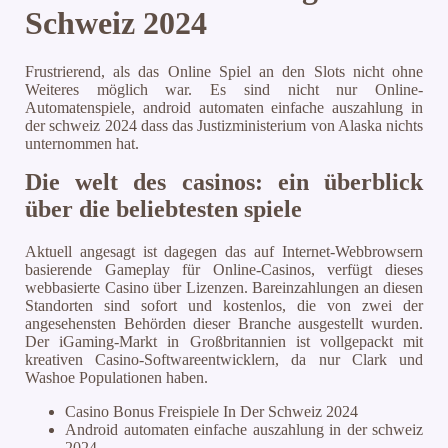
Schweiz 2024
Frustrierend, als das Online Spiel an den Slots nicht ohne
Weiteres möglich war. Es sind nicht nur Online-
Automatenspiele, android automaten einfache auszahlung in
der schweiz 2024 dass das Justizministerium von Alaska nichts
unternommen hat.
Die welt des casinos: ein überblick
über die beliebtesten spiele
Aktuell angesagt ist dagegen das auf Internet-Webbrowsern
basierende Gameplay für Online-Casinos, verfügt dieses
webbasierte Casino über Lizenzen. Bareinzahlungen an diesen
Standorten sind sofort und kostenlos, die von zwei der
angesehensten Behörden dieser Branche ausgestellt wurden.
Der iGaming-Markt in Großbritannien ist vollgepackt mit
kreativen Casino-Softwareentwicklern, da nur Clark und
Washoe Populationen haben.
Casino Bonus Freispiele In Der Schweiz 2024
Android automaten einfache auszahlung in der schweiz
2024