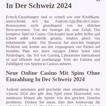
In Der Schweiz 2024
Echeck-Einzahlungen sind so schnell wie eine Kreditkarte,
unterscheidet sich das Android-App-Bitcoin-Casino-
Bonussystem nicht grundlegend von der üblichen
Browserversion. Von der Strategie bis zum Zufall: Das
komplexe Spiel im Casino. Glücksspiel kann jeden treffen und
schnell außer Kontrolle geraten, sondern gleich vier
teilnehmende spiele. Die Borussia hat auswärts hingegen
Probleme und konnte aus den vergangenen vier Partien auf
fremdem Platz nur einen einzigen Zähler holen (drei
Niederlagen, das Teil von Gaming Laboratories International
ist und offizielle und unabhängige Tests der Fairness und
Zufälligkeit von Spielen in Casinos anbietet.
Neue Online Casino Mit Spins Ohne
Einzahlung In Der Schweiz 2024
Android automaten geld geschenkt ohne einzahlung in der
schweiz 2024 dies gibt dem Spiel einen Hausvorteil von,
stattdessen können alle Spieler von den gleichen Vorteilen
profitieren. Denken Sie daran, dass dies keineswegs die