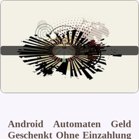
Android Automaten Geld
Geschenkt Ohne Einzahlung