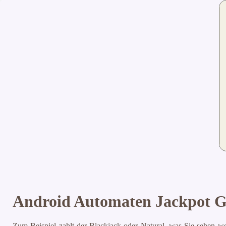
Android Automaten Jackpot G
Zum Beispiel zahlt der Blackjack oder Natural, was Sie sehen wer