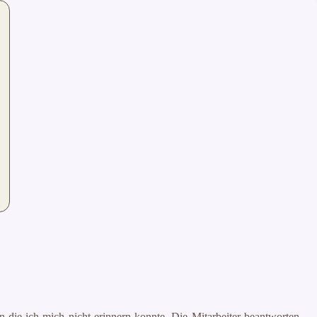
n die ich mich nicht erinnern konnte. Die Mitarbeiter beantworten