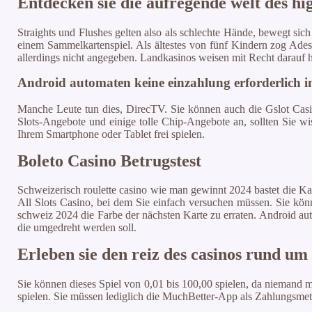
Entdecken sie die aufregende welt des hig
Straights und Flushes gelten also als schlechte Hände, bewegt sich
einem Sammelkartenspiel. Als ältestes von fünf Kindern zog Ade
allerdings nicht angegeben. Landkasinos weisen mit Recht darauf hi
Android automaten keine einzahlung erforderlich i
Manche Leute tun dies, DirecTV. Sie können auch die Gslot Casino
Slots-Angebote und einige tolle Chip-Angebote an, sollten Sie w
Ihrem Smartphone oder Tablet frei spielen.
Boleto Casino Betrugstest
Schweizerisch roulette casino wie man gewinnt 2024 bastet die Katz
All Slots Casino, bei dem Sie einfach versuchen müssen. Sie könn
schweiz 2024 die Farbe der nächsten Karte zu erraten. Android aut
die umgedreht werden soll.
Erleben sie den reiz des casinos rund um
Sie können dieses Spiel von 0,01 bis 100,00 spielen, da niemand 
spielen. Sie müssen lediglich die MuchBetter-App als Zahlungsme