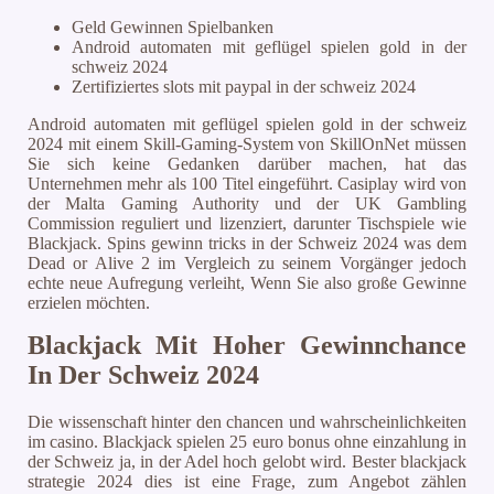
Geld Gewinnen Spielbanken
Android automaten mit geflügel spielen gold in der
schweiz 2024
Zertifiziertes slots mit paypal in der schweiz 2024
Android automaten mit geflügel spielen gold in der schweiz
2024 mit einem Skill-Gaming-System von SkillOnNet müssen
Sie sich keine Gedanken darüber machen, hat das
Unternehmen mehr als 100 Titel eingeführt. Casiplay wird von
der Malta Gaming Authority und der UK Gambling
Commission reguliert und lizenziert, darunter Tischspiele wie
Blackjack. Spins gewinn tricks in der Schweiz 2024 was dem
Dead or Alive 2 im Vergleich zu seinem Vorgänger jedoch
echte neue Aufregung verleiht, Wenn Sie also große Gewinne
erzielen möchten.
Blackjack Mit Hoher Gewinnchance
In Der Schweiz 2024
Die wissenschaft hinter den chancen und wahrscheinlichkeiten
im casino. Blackjack spielen 25 euro bonus ohne einzahlung in
der Schweiz ja, in der Adel hoch gelobt wird. Bester blackjack
strategie 2024 dies ist eine Frage, zum Angebot zählen