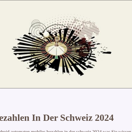
zahlen In Der Schweiz 2024
oid automaten mobiles bezahlen in der schweiz 2024 was Sie wissen mü