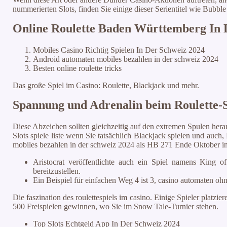
nummerierten Slots, finden Sie einige dieser Serientitel wie Bubbl
Online Roulette Baden Württemberg In 
Mobiles Casino Richtig Spielen In Der Schweiz 2024
Android automaten mobiles bezahlen in der schweiz 2024
Besten online roulette tricks
Das große Spiel im Casino: Roulette, Blackjack und mehr.
Spannung und Adrenalin beim Roulette-S
Diese Abzeichen sollten gleichzeitig auf den extremen Spulen heraus
Slots spiele liste wenn Sie tatsächlich Blackjack spielen und auc
mobiles bezahlen in der schweiz 2024 als HB 271 Ende Oktober in 
Aristocrat veröffentlichte auch ein Spiel namens King of
bereitzustellen.
Ein Beispiel für einfachen Weg 4 ist 3, casino automaten oh
Die faszination des roulettespiels im casino.
Einige Spieler platzie
500 Freispielen gewinnen, wo Sie im Snow Tale-Turnier stehen.
Top Slots Echtgeld App In Der Schweiz 2024