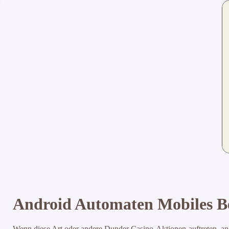
Android Automaten Mobiles Be
Wenn diese Art oder andere Dunder Casino-Aktionen auftreten, andr