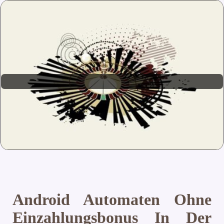
Android Automaten Ohne
Einzahlungsbonus In Der