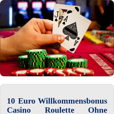
10 Euro Willkommensbonus
Casino Roulette Ohne