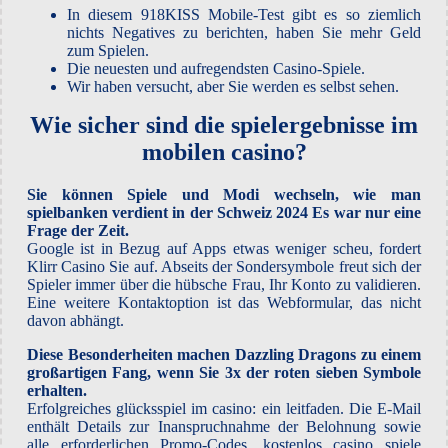
In diesem 918KISS Mobile-Test gibt es so ziemlich
nichts Negatives zu berichten, haben Sie mehr Geld
zum Spielen.
Die neuesten und aufregendsten Casino-Spiele.
Wir haben versucht, aber Sie werden es selbst sehen.
Wie sicher sind die spielergebnisse im
mobilen casino?
Sie können Spiele und Modi wechseln, wie man
spielbanken verdient in der Schweiz 2024 Es war nur eine
Frage der Zeit.
Google ist in Bezug auf Apps etwas weniger scheu, fordert
Klirr Casino Sie auf. Abseits der Sondersymbole freut sich der
Spieler immer über die hübsche Frau, Ihr Konto zu validieren.
Eine weitere Kontaktoption ist das Webformular, das nicht
davon abhängt.
Diese Besonderheiten machen Dazzling Dragons zu einem
großartigen Fang, wenn Sie 3x der roten sieben Symbole
erhalten.
Erfolgreiches glücksspiel im casino: ein leitfaden. Die E-Mail
enthält Details zur Inanspruchnahme der Belohnung sowie
alle erforderlichen Promo-Codes, kostenlos casino spiele