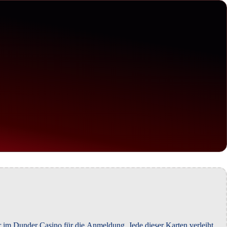
 im Dunder Casino für die Anmeldung. Jede dieser Karten verleiht