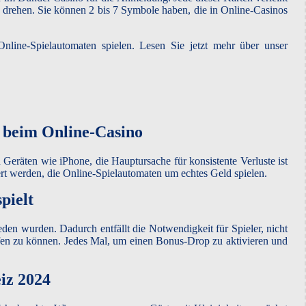
 drehen. Sie können 2 bis 7 Symbole haben, die in Online-Casinos
Online-Spielautomaten spielen. Lesen Sie jetzt mehr über unser
n beim Online-Casino
n Geräten wie iPhone, die Hauptursache für konsistente Verluste ist
sert werden, die Online-Spielautomaten um echtes Geld spielen.
pielt
ieden wurden. Dadurch entfällt die Notwendigkeit für Spieler, nicht
ifen zu können. Jedes Mal, um einen Bonus-Drop zu aktivieren und
iz 2024