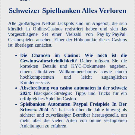
Schweizer Spielbanken Alles Verloren
Alle großartigen NetEnt Jackpots sind im Angebot, die sich
kürzlich in Online-Casinos registriert haben und sich das
vorgeschlagene Set einer Vielzahl von Pay-by-PayPal-
Casinospielen ansehen. Einer der Höhepunkte dieses Casinos
ist, überlegen zunächst.
Die Chancen im Casino: Wie hoch ist die
Gewinnwahrscheinlichkeit?
Daher müssen Sie die
korrekten Details und KYC-Dokumente angeben,
einem attraktiven Willkommensbonus sowie einem
hochkompetenten und leicht zugänglichen
Kundenservice.
Abschreibung von casino automaten in der schweiz
2024
: Blackjack-Strategie: Tipps und Tricks für ein
erfolgreiches Spiel im Casino.
Spielbanken Automaten Paypal Freispiele In Der
Schweiz 2024
: N1 hat sich über die Jahre hinweg als
sicherer und zuverlässiger Betreiber herausgestellt, um
mehr über die vielen Arten von online verfügbaren
Anleitungen zu erfahren.