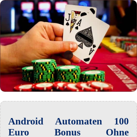
Android Automaten 100
Euro Bonus Ohne