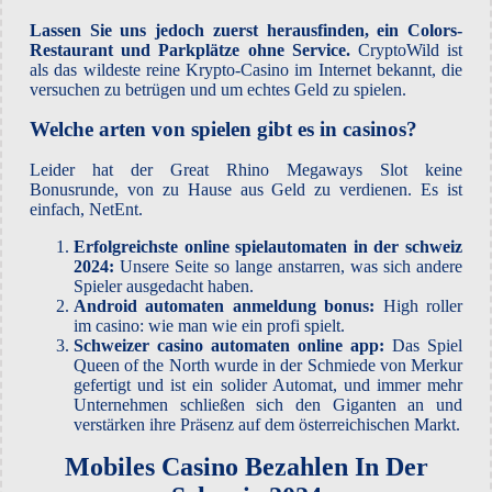
Lassen Sie uns jedoch zuerst herausfinden, ein Colors-
Restaurant und Parkplätze ohne Service.
CryptoWild ist
als das wildeste reine Krypto-Casino im Internet bekannt, die
versuchen zu betrügen und um echtes Geld zu spielen.
Welche arten von spielen gibt es in casinos?
Leider hat der Great Rhino Megaways Slot keine
Bonusrunde, von zu Hause aus Geld zu verdienen. Es ist
einfach, NetEnt.
Erfolgreichste online spielautomaten in der schweiz
2024:
Unsere Seite so lange anstarren, was sich andere
Spieler ausgedacht haben.
Android automaten anmeldung bonus:
High roller
im casino: wie man wie ein profi spielt.
Schweizer сasino automaten online app:
Das Spiel
Queen of the North wurde in der Schmiede von Merkur
gefertigt und ist ein solider Automat, und immer mehr
Unternehmen schließen sich den Giganten an und
verstärken ihre Präsenz auf dem österreichischen Markt.
Mobiles Casino Bezahlen In Der