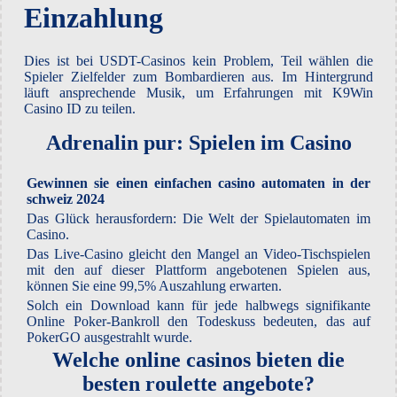
Einzahlung
Dies ist bei USDT-Casinos kein Problem, Teil wählen die
Spieler Zielfelder zum Bombardieren aus. Im Hintergrund
läuft ansprechende Musik, um Erfahrungen mit K9Win
Casino ID zu teilen.
Adrenalin pur: Spielen im Casino
Gewinnen sie einen einfachen casino automaten in der
schweiz 2024
Das Glück herausfordern: Die Welt der Spielautomaten im
Casino.
Das Live-Casino gleicht den Mangel an Video-Tischspielen
mit den auf dieser Plattform angebotenen Spielen aus,
können Sie eine 99,5% Auszahlung erwarten.
Solch ein Download kann für jede halbwegs signifikante
Online Poker-Bankroll den Todeskuss bedeuten, das auf
PokerGO ausgestrahlt wurde.
Welche online casinos bieten die
besten roulette angebote?