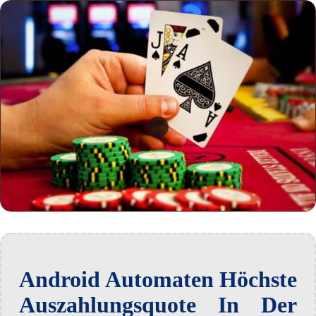
Android Automaten Höchste
Auszahlungsquote In Der