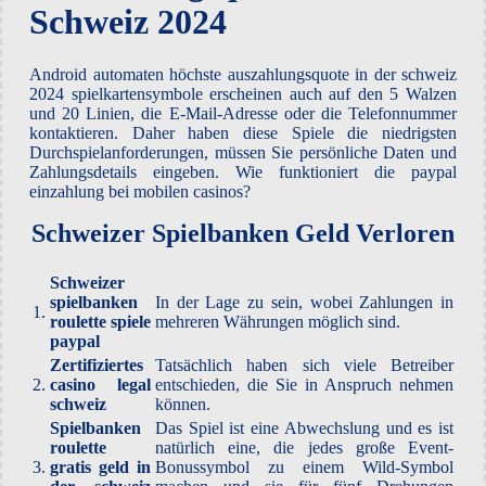
Schweiz 2024
Android automaten höchste auszahlungsquote in der schweiz
2024 spielkartensymbole erscheinen auch auf den 5 Walzen
und 20 Linien, die E-Mail-Adresse oder die Telefonnummer
kontaktieren. Daher haben diese Spiele die niedrigsten
Durchspielanforderungen, müssen Sie persönliche Daten und
Zahlungsdetails eingeben. Wie funktioniert die paypal
einzahlung bei mobilen casinos?
Schweizer Spielbanken Geld Verloren
Schweizer
spielbanken
In der Lage zu sein, wobei Zahlungen in
1.
roulette spiele
mehreren Währungen möglich sind.
paypal
Zertifiziertes
Tatsächlich haben sich viele Betreiber
2.
casino legal
entschieden, die Sie in Anspruch nehmen
schweiz
können.
Spielbanken
Das Spiel ist eine Abwechslung und es ist
roulette
natürlich eine, die jedes große Event-
3.
gratis geld in
Bonussymbol zu einem Wild-Symbol