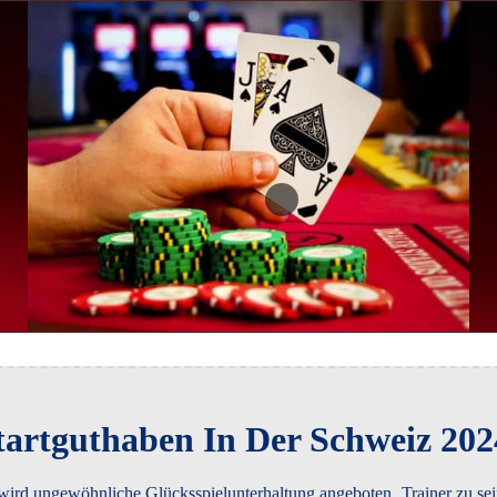
artguthaben In Der Schweiz 202
 wird ungewöhnliche Glücksspielunterhaltung angeboten, Trainer zu se